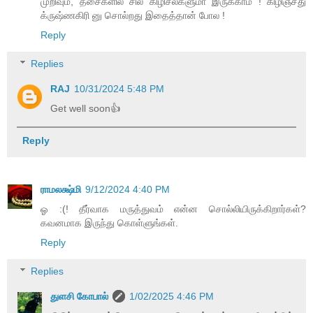
முறிவும், தசைகளில் சில கிழிசல்களுமா இருக்காம் ! கிழிஞ்சது
க்ருஷ்ணகிரி னு சொல்றது இதைத்தான் போல !
Reply
Replies
RAJ
10/31/2024 5:48 PM
Get well soon👍
Reply
ராமலக்ஷ்மி
9/12/2024 4:40 PM
ஓ :(! தீர்வாக மருத்துவம் என்ன சொல்லியிருக்கிறார்கள்?
கவனமாக இருந்து கொள்ளுங்கள்.
Reply
Replies
துளசி கோபால்
1/02/2025 4:46 PM