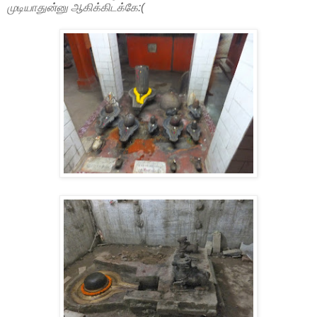
முடியாதுன்னு ஆகிக்கிடக்கே:(