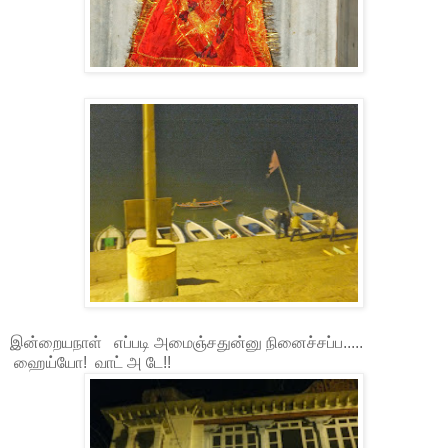
இன்றையநாள் எப்படி அமைஞ்சதுன்னு நினைச்சப்ப.....
ஹைய்யோ! வாட் அ டே!!