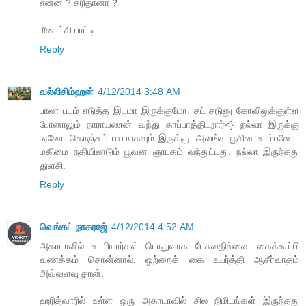
என்ன ? சரிதானா ?
மீனாட்சி பாட்டி.
Reply
வல்லிசிம்ஹன்
4/12/2014 3:48 AM
பாலா படம் எடுத்த இடமா இருக்குமோ. சட் சடுனு கோவிலுக்குள்ள
போனாலும் நாராயணன் வந்து காப்பாத்திடறார்<} நல்லா இருக்கு
.ஏனோ கொஞ்சம் பயமாகவும் இருக்கு. அவங்க பூசின சாம்பலோட
மகிமை நதியிலாடும் பூவன ஞாபகம் வந்துட்டது. நல்லா இருந்தது
துளசி.
Reply
வெங்கட் நாகராஜ்
4/12/2014 4:52 AM
அகாடாவில் சாமியார்கள் பொதுவாக பேசுவதில்லை. கைக்கூப்பி
வணக்கம் சொன்னால், ஒற்றைக் கை உயர்த்தி ஆசீர்வாதம்
அவ்வளவு தான்.
ஹரித்வாரில் உள்ள ஒரு அகாடாவில் சில நிமிடங்கள் இருந்தது