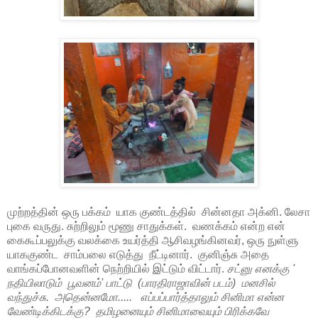
முற்றத்தின் ஒரு பக்கம் யாக குண்டத்தில் சின்னதா அக்னி. லேசா
புகை வருது. சுற்றிலும் மூணு சாதுக்கள். வணக்கம் என்ற என்
கைகூப்பலுக்கு வலக்கை உயர்த்தி ஆசிவழங்கினவர், ஒரு நுள்ளு
யாககுண்ட சாம்பலை எடுத்து நீட்டினார். குனிஞ்சு அதை
வாங்கப்போனவளின் நெற்றியில் இட்டும் விட்டார்.
சட்னு எனக்கு '
நதியிலாடும் பூவனம்' பாட்டு (பாரதிராஜாவின் படம்) மனசில்
வந்துச்சு. அதென்னமோ..... எப்பப்பார்த்தாலும் சினிமா என்ன
வேண்டிக்கிடக்கு? தமிழனையும் சினிமாவையும் பிரிக்கவே