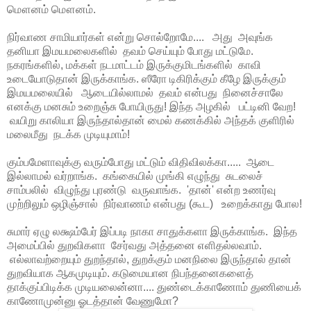
மௌனம் மௌனம்.
நிர்வாண சாமியார்கள் என்று சொல்றோமே.... அது அவுங்க
தனியா இமயமலைகளில் தவம் செய்யும் போது மட்டுமே.
நகரங்களில், மக்கள் நடமாட்டம் இருக்குமிடங்களில் காவி
உடையோடுதான் இருக்காங்க. ஸீரோ டிகிரிக்கும் கீழே இருக்கும்
இமயமலையில் ஆடையில்லாமல் தவம் என்பது நினைச்சாலே
எனக்கு மனசும் உறைஞ்சு போயிருது! இந்த அழகில் பட்டினி வேற!
வயிறு காலியா இருந்தால்தான் மைல் கணக்கில் அந்தக் குளிரில்
மலைமீது நடக்க முடியுமாம்!
கும்பமேளாவுக்கு வரும்போது மட்டும் விதிவிலக்கா..... ஆடை
இல்லாமல் வர்றாங்க. கங்கையில் முங்கி எழுந்து சுடலைச்
சாம்பலில் விழுந்து புரண்டு வருவாங்க. 'தான்' என்ற உணர்வு
முற்றிலும் ஒழிஞ்சால் நிர்வாணம் என்பது (கூட) உறைக்காது போல!
சுமார் ஏழு லக்ஷம்பேர் இப்படி நாகா சாதுக்களா இருக்காங்க. இந்த
அமைப்பில் துறவிகளா சேர்வது அத்தனை எளிதல்லவாம்.
எல்லாவற்றையும் துறந்தால், துறக்கும் மனநிலை இருந்தால் தான்
துறவியாக ஆகமுடியும். கடுமையான நிபந்தனைகளைத்
தாக்குப்பிடிக்க முடியலைன்னா.... துண்டைக்காணோம் துணியைக்
காணோமுன்னு ஓடத்தான் வேணுமோ?