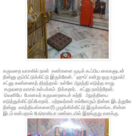
கருவறை வாசலில் நான் கண்களை மூடிக் கூப்பிய கைகளுடன்
நின்னு கும்பிட்டுக்கிட்டு இருக்கேன். ' ஹும்' என்று ஒரு உறுமல்!
சட்னு கண்ணைத் திறந்தால் உள்ளே ஆரத்தி எடுத்த சாது
கருவறை வாசல் உள்பக்கம் நிக்கறார். சட்னு நகர்ந்தேன்.
வெளியே போனவர் கருவறையைச் சுற்றி ஆரத்தியை
எடுத்துக்கிட்டுப்போறார். மற்றவர்கள் எல்லோரும் நின்ன இடத்துலே
நின்னு வாத்தியங்களை(!) முழக்கிக்கிட்டு இருக்காங்க. சின்ன
இடம் என்பதால் பேரொலியா மண்டையில் இறங்குது எனக்கு.