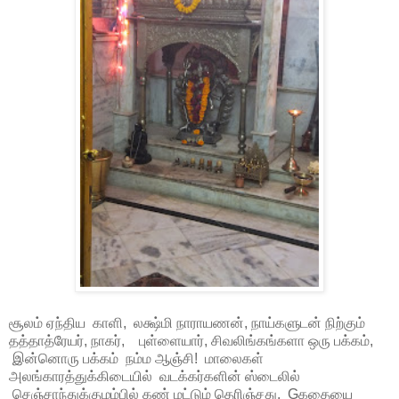
சூலம் ஏந்திய காளி, லக்ஷ்மி நாராயணன், நாய்களுடன் நிற்கும்
தத்தாத்ரேயர், நாகர், புள்ளையார், சிவலிங்கங்களா ஒரு பக்கம்,
இன்னொரு பக்கம் நம்ம ஆஞ்சி! மாலைகள்
அலங்காரத்துக்கிடையில் வடக்கர்களின் ஸ்டைலில்
செஞ்சாந்துக்குழம்பில் கண் மட்டும் தெரிஞ்சது. Gகதையை