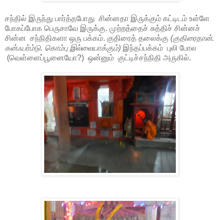
சந்தில் இருந்து பார்த்தபோது சின்னதா இருக்கும் கட்டிடம் உள்ளே
போகப்போக பெருசாவே இருக்கு. முற்றத்தைச் சுத்திச் சின்னச்
சின்ன சந்நிதிகளா ஒரு பக்கம். குதிரைத் தலைக்கு
(குதிரைதான்.
கன்ஃபர்ம்டு. கொம்பு இல்லையாக்கும்)
இந்தப்பக்கம் புலி போல
(வெள்ளைப்பூனையோ?) ஒன்னும் குட்டிச்சந்நிதி அருகில்.