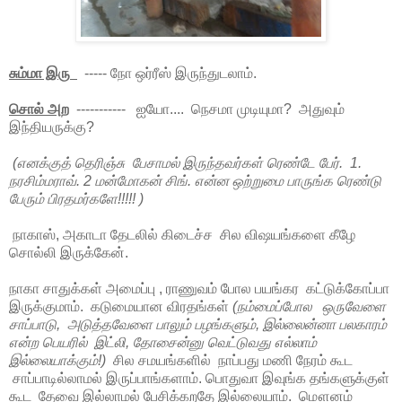
சும்மா இரு
----- நோ ஒர்ரீஸ் இருந்துடலாம்.
சொல் அற
----------- ஐயோ.... நெசமா முடியுமா? அதுவும்
இந்தியருக்கு?
(எனக்குத் தெரிஞ்சு பேசாமல் இருந்தவர்கள் ரெண்டே பேர். 1.
நரசிம்மராவ். 2 மன்மோகன் சிங். என்ன ஒற்றுமை பாருங்க ரெண்டு
பேரும் பிரதமர்களே!!!!! )
நாகாஸ், அகாடா தேடலில் கிடைச்ச சில விஷயங்களை கீழே
சொல்லி இருக்கேன்.
நாகா சாதுக்கள் அமைப்பு , ராணுவம் போல பயங்கர கட்டுக்கோப்பா
இருக்குமாம். கடுமையான விரதங்கள்
(நம்மைப்போல ஒருவேளை
சாப்பாடு, அடுத்தவேளை பாலும் பழங்களும், இல்லைன்னா பலகாரம்
என்ற பெயரில் இட்லி, தோசைன்னு வெட்டுவது எல்லாம்
இல்லையாக்கும்!)
சில சமயங்களில் நாப்பது மணி நேரம் கூட
சாப்பாடில்லாமல் இருப்பாங்களாம். பொதுவா இவுங்க தங்களுக்குள்
கூட தேவை இல்லாமல் பேசிக்கறதே இல்லையாம். மௌனம்