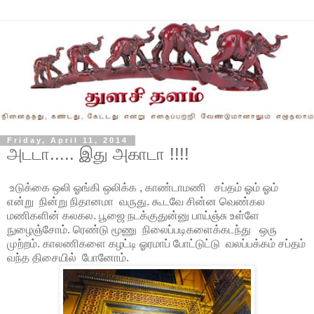
Friday, April 11, 2014
அடடா..... இது அகாடா !!!!
உடுக்கை ஒலி ஓங்கி ஒலிக்க , காண்டாமணி சப்தம் ஓம் ஓம்
என்று நின்று நிதானமா வருது. கூடவே சின்ன வெண்கல
மணிகளின் கலகல. பூஜை நடக்குதுன்னு பாய்ஞ்சு உள்ளே
நுழைஞ்சோம். ரெண்டு மூணு நிலைப்படிகளைக்கடந்து ஒரு
முற்றம். காலணிகளை கழட்டி ஓரமாப் போட்டுட்டு வலப்பக்கம் சப்தம்
வந்த திசையில் போனோம்.