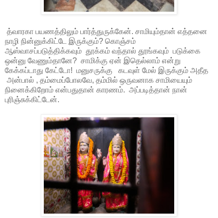
த்வாரகா பயணத்திலும் பார்த்துருக்கேன். சாமியும்தான் எத்தனை
நாழி நின்னுக்கிட்டே இருக்கும்? கொஞ்சம்
ஆஸ்வாசப்படுத்திக்கவும் தூக்கம் வந்தால் தூங்கவும் படுக்கை
ஒன்னு வேணும்தானே? சாமிக்கு ஏன் இதெல்லாம் என்று
கேக்கப்டாது கேட்டோ! மனுசருக்கு கடவுள் மேல் இருக்கும் அதீத
அன்பால் , தம்மைப்போலவே, தம்மில் ஒருவனாக சாமியையும்
நினைக்கிறோம் என்பதுதான் காரணம். அப்படித்தான் நான்
புரிஞ்சுக்கிட்டேன்.